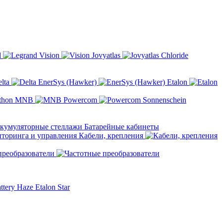
d
Vision
Jovyatlas
Chloride
elta
EnerSys (Hawker)
Etalon
MNB
Powercom
Sonnenschein
Батарейные кабинеты
Кабели, крепления
преобразователи
ttery
Haze
Etalon
Star