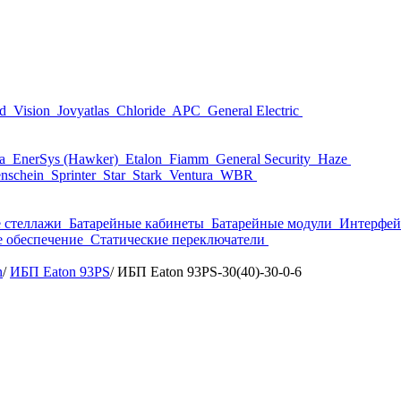
nd
Vision
Jovyatlas
Chloride
APC
General Electric
ta
EnerSys (Hawker)
Etalon
Fiamm
General Security
Haze
nschein
Sprinter
Star
Stark
Ventura
WBR
 стеллажи
Батарейные кабинеты
Батарейные модули
Интерфей
 обеспечение
Статические переключатели
n
/
ИБП Eaton 93PS
/
ИБП Eaton 93PS-30(40)-30-0-6