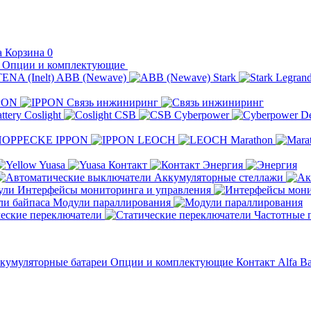
Корзина
0
Опции и комплектующие
ABB (Newave)
Stark
Legran
PON
Связь инжиниринг
Coslight
CSB
Cyberpower
D
IPPON
LEOCH
Marathon
Yuasa
Контакт
Энергия
Аккумуляторные стеллажи
Интерфейсы мониторинга и управления
Модули параллирования
еские переключатели
Частотные 
кумуляторные батареи
Опции и комплектующие
Контакт
Alfa Ba