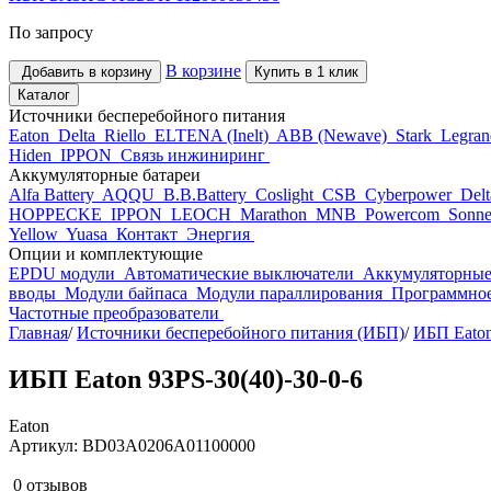
По запросу
В корзине
Добавить в корзину
Купить в 1 клик
Каталог
Источники бесперебойного питания
Eaton
Delta
Riello
ELTENA (Inelt)
ABB (Newave)
Stark
Legra
Hiden
IPPON
Связь инжиниринг
Аккумуляторные батареи
Alfa Battery
AQQU
B.B.Battery
Coslight
CSB
Cyberpower
Del
HOPPECKE
IPPON
LEOCH
Marathon
MNB
Powercom
Sonne
Yellow
Yuasa
Контакт
Энергия
Опции и комплектующие
EPDU модули
Автоматические выключатели
Аккумуляторные
вводы
Модули байпаса
Модули параллирования
Программное
Частотные преобразователи
Главная
/
Источники бесперебойного питания (ИБП)
/
ИБП Eato
ИБП Eaton 93PS-30(40)-30-0-6
Eaton
Артикул: BD03A0206A01100000
0 отзывов