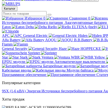
Каталог
Избранное
0
Сравнение
0
Источники бесперебойного питания
Аккумуляторные батареи
Eaton
Delta
Riello
ELTENA (Inelt)
APC
General Electric
Hiden
IP
Alfa Battery
AQQU
B.B.Battery
Fiamm
General Security
Haze
HOPPECKE
Sprinter
Star
Stark
Ventura
WBR
Yellow
EPDU модули
Автоматические выключатели
Батарейные модули
Кабельные вводы
Модули байпаса
Программное обеспечение
Статич
Популярные категории
9SX (1-6 кВА)
Энергия
Источники бесперебойного питания
Ак
Хиты продаж