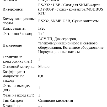
RS-232 / USB / Слот для SNMP-карты
Интерфейсы
(DY-806)/ «сухих» контактов/MODBUS
RTU
Коммуникационные
RS232, SNMP, USB, Сухие контакты
порты
Класс защиты
IP20
Фаза вход / выход
1 / 1
АСУ ТП, Для серверов,
телекоммуникационного и сетевого
Назначение
оборудования, Котельное оборудование,
Циркуляционные насосы
Гарантия на
1
электронику (лет)
Основной материал
Металл
Коэффициент
мощности по
0,8
выходу
Фазы на выходе,
1
(шт)
Фазы на входе (шт)
1
Тип батареи
Свинцово-кислотная
Батарейное