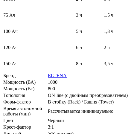
75 Ач
3 ч
1,5 ч
100 Ач
5 ч
1,8 ч
120 Ач
6 ч
2 ч
150 Ач
8 ч
3,5 ч
Бренд
ELTENA
Мощность (ВА)
1000
Мощность (Вт)
800
Топология
ON-line (с двойным преобразователем)
Форм-фактор
В стойку (Rack) / Башня (Tower)
Время автономной
Рассчитывается индивидуально
работы (мин)
Цвет
Черный
Крест-фактор
3:1
Дисплей
ЖК-дисплей