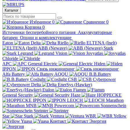
Каталог
Избранное
0
Сравнение
0
Корзина
0
Источники бесперебойного питания
Аккумуляторные
батареи
Опции и комплектующие
Eaton
Delta
Riello
ELTENA (Inelt)
ABB (Newave)
Stark
Legrand
Vision
Jovyatlas
Chloride
APC
General Electric
Hiden
IPPON
Связь инжиниринг
Alfa Battery
AQQU
B.B.Battery
Coslight
CSB
Cyberpower
Delta
EnerSys (Hawker)
Etalon
Fiamm
General Security
Haze
HOPPECKE
IPPON
LEOCH
Marathon
MNB
Powercom
Sonnenschein
Sprinter
Star
Stark
Ventura
WBR
Yellow
Yuasa
Контакт
Энергия