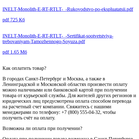
INELT-Monolith-E-RT-RTLT-_-Rukovodstvo-po-ekspluatatsii.pdf
pdf
725 Кб
INELT-Monolith-E-RT-RTLT-_-Sertifikat-sootvetstviya-
trebovaniyam-Tamozhennogo-Soyuza.pdf
pdf
1.65 Мб
Как оплатить товар?
В городах Санкт-Петербург и Москва, а также в
Ленинградской и Московской областях произвести оплату
можно наличными или банковской картой при получении
товара от курьерской службы. Для жителей других регионов и
юридических лиц предусмотрена оплата способом перевода
на расчетный счет компании. Свяжитесь с нашими
менеджерами по телефону: +7 (800) 555-04-32, чтобы
получить счёт на оплату.
Возможна ли оплата при получении?
Оплата при получении товара возможна в Санкт-Петербурге,