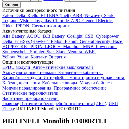
Каталог
Источники бесперебойного питания
Eaton
Delta
Riello
ELTENA (Inelt)
ABB (Newave)
Stark
Legrand
Vision
Jovyatlas
Chloride
APC
General Electric
Hiden
IPPON
Связь инжиниринг
Аккумуляторные батареи
Alfa Battery
AQQU
B.B.Battery
Coslight
CSB
Cyberpower
Delta
EnerSys (Hawker)
Etalon
Fiamm
General Security
Haze
HOPPECKE
IPPON
LEOCH
Marathon
MNB
Powercom
Sonnenschein
Sprinter
Star
Stark
Ventura
WBR
Yellow
Yuasa
Контакт
Энергия
Опции и комплектующие
EPDU модули
Автоматические выключатели
Аккумуляторные стеллажи
Батарейные кабинеты
Батарейные модули
Интерфейсы мониторинга и управления
Кабели, крепления
Кабельные вводы
Модули байпаса
Модули параллирования
Программное обеспечение
Статические переключатели
Частотные преобразователи
Главная
/
Источники бесперебойного питания (ИБП)
/
ИБП
Eltena
/
ИБП INELT Monolith E1000RTLT
ИБП INELT Monolith E1000RTLT