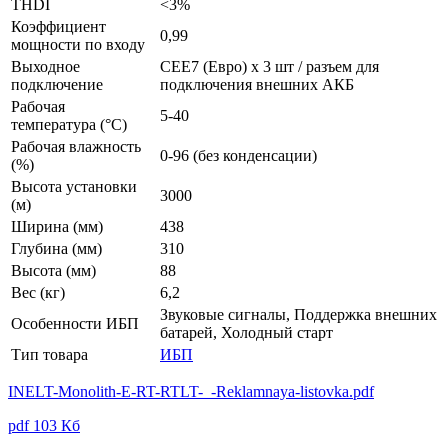
THDI
<3%
Коэффициент
0,99
мощности по входу
Выходное
CEE7 (Евро) х 3 шт / разъем для
подключение
подключения внешних АКБ
Рабочая
5-40
температура (°C)
Рабочая влажность
0-96 (без конденсации)
(%)
Высота установки
3000
(м)
Ширина (мм)
438
Глубина (мм)
310
Высота (мм)
88
Вес (кг)
6,2
Звуковые сигналы, Поддержка внешних
Особенности ИБП
батарей, Холодный старт
Тип товара
ИБП
INELT-Monolith-E-RT-RTLT-_-Reklamnaya-listovka.pdf
pdf
103 Кб