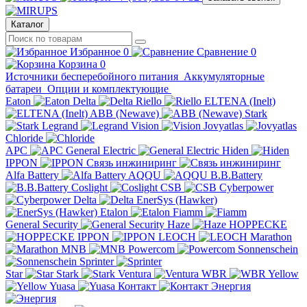
Каталог
Избранное
0
Сравнение
0
Корзина
0
Источники бесперебойного питания
Аккумуляторные
батареи
Опции и комплектующие
Eaton
Delta
Riello
ELTENA (Inelt)
ABB (Newave)
Stark
Legrand
Vision
Jovyatlas
Chloride
APC
General Electric
Hiden
IPPON
Связь инжиниринг
Alfa Battery
AQQU
B.B.Battery
Coslight
CSB
Cyberpower
Delta
EnerSys (Hawker)
Etalon
Fiamm
General Security
Haze
HOPPECKE
IPPON
LEOCH
Marathon
MNB
Powercom
Sonnenschein
Sprinter
Star
Stark
Ventura
WBR
Yellow
Yuasa
Контакт
Энергия