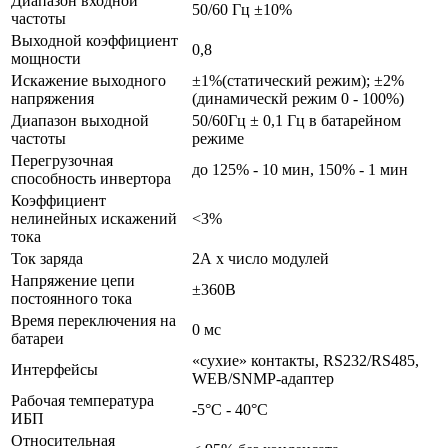
Диапазон входной
50/60 Гц ±10%
частоты
Выходной коэффициент
0,8
мощности
Искажение выходного
±1%(статический режим); ±2%
напряжения
(динамическй режим 0 - 100%)
Диапазон выходной
50/60Гц ± 0,1 Гц в батарейном
частоты
режиме
Перегрузочная
до 125% - 10 мин, 150% - 1 мин
способность инвертора
Коэффициент
нелинейных искажений
<3%
тока
Ток заряда
2А х число модулей
Напряжение цепи
±360В
постоянного тока
Время переключения на
0 мс
батареи
«сухие» контакты, RS232/RS485,
Интерфейсы
WEB/SNMP-адаптер
Рабочая температура
-5°С - 40°С
ИБП
Относительная