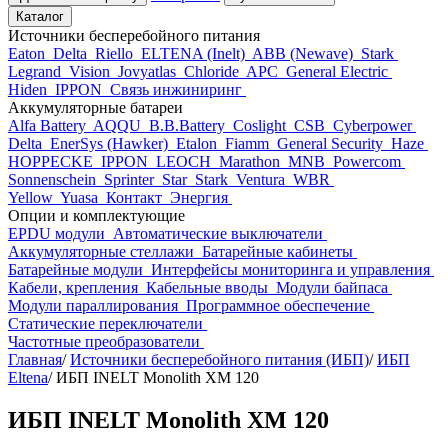
Каталог
Источники бесперебойного питания
Eaton
Delta
Riello
ELTENA (Inelt)
ABB (Newave)
Stark
Legrand
Vision
Jovyatlas
Chloride
APC
General Electric
Hiden
IPPON
Связь инжиниринг
Аккумуляторные батареи
Alfa Battery
AQQU
B.B.Battery
Coslight
CSB
Cyberpower
Delta
EnerSys (Hawker)
Etalon
Fiamm
General Security
Haze
HOPPECKE
IPPON
LEOCH
Marathon
MNB
Powercom
Sonnenschein
Sprinter
Star
Stark
Ventura
WBR
Yellow
Yuasa
Контакт
Энергия
Опции и комплектующие
EPDU модули
Автоматические выключатели
Аккумуляторные стеллажи
Батарейные кабинеты
Батарейные модули
Интерфейсы мониторинга и управления
Кабели, крепления
Кабельные вводы
Модули байпаса
Модули параллирования
Программное обеспечение
Статические переключатели
Частотные преобразователи
Главная
/
Источники бесперебойного питания (ИБП)
/
ИБП
Eltena
/
ИБП INELT Monolith XM 120
ИБП INELT Monolith XM 120