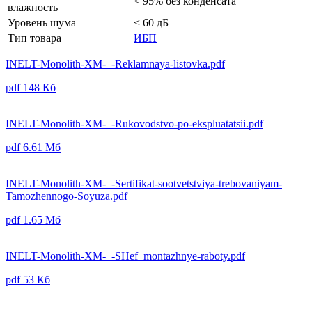
< 95% без конденсата
влажность
Уровень шума
< 60 дБ
Тип товара
ИБП
INELT-Monolith-XM-_-Reklamnaya-listovka.pdf
pdf
148 Кб
INELT-Monolith-XM-_-Rukovodstvo-po-ekspluatatsii.pdf
pdf
6.61 Мб
INELT-Monolith-XM-_-Sertifikat-sootvetstviya-trebovaniyam-
Tamozhennogo-Soyuza.pdf
pdf
1.65 Мб
INELT-Monolith-XM-_-SHef_montazhnye-raboty.pdf
pdf
53 Кб