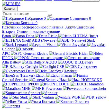
Каталог
Избранное
0
Сравнение
0
Корзина
0
Источники бесперебойного питания
Аккумуляторные
батареи
Опции и комплектующие
Eaton
Delta
Riello
ELTENA (Inelt)
ABB (Newave)
Stark
Legrand
Vision
Jovyatlas
Chloride
APC
General Electric
Hiden
IPPON
Связь инжиниринг
Alfa Battery
AQQU
B.B.Battery
Coslight
CSB
Cyberpower
Delta
EnerSys (Hawker)
Etalon
Fiamm
General Security
Haze
HOPPECKE
IPPON
LEOCH
Marathon
MNB
Powercom
Sonnenschein
Sprinter
Star
Stark
Ventura
WBR
Yellow
Yuasa
Контакт
Энергия