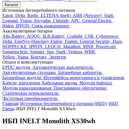
Каталог
Источники бесперебойного питания
Eaton
Delta
Riello
ELTENA (Inelt)
ABB (Newave)
Stark
Legrand
Vision
Jovyatlas
Chloride
APC
General Electric
Hiden
IPPON
Связь инжиниринг
Аккумуляторные батареи
Alfa Battery
AQQU
B.B.Battery
Coslight
CSB
Cyberpower
Delta
EnerSys (Hawker)
Etalon
Fiamm
General Security
Haze
HOPPECKE
IPPON
LEOCH
Marathon
MNB
Powercom
Sonnenschein
Sprinter
Star
Stark
Ventura
WBR
Yellow
Yuasa
Контакт
Энергия
Опции и комплектующие
EPDU модули
Автоматические выключатели
Аккумуляторные стеллажи
Батарейные кабинеты
Батарейные модули
Интерфейсы мониторинга и управления
Кабели, крепления
Кабельные вводы
Модули байпаса
Модули параллирования
Программное обеспечение
Статические переключатели
Частотные преобразователи
Главная
/
Источники бесперебойного питания (ИБП)
/
ИБП
Eltena
/
ИБП INELT Monolith XS30wb
ИБП INELT Monolith XS30wb