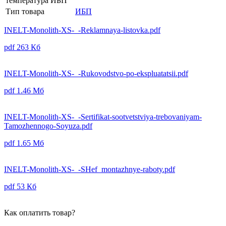
температура ИБП
Тип товара
ИБП
INELT-Monolith-XS-_-Reklamnaya-listovka.pdf
pdf
263 Кб
INELT-Monolith-XS-_-Rukovodstvo-po-ekspluatatsii.pdf
pdf
1.46 Мб
INELT-Monolith-XS-_-Sertifikat-sootvetstviya-trebovaniyam-
Tamozhennogo-Soyuza.pdf
pdf
1.65 Мб
INELT-Monolith-XS-_-SHef_montazhnye-raboty.pdf
pdf
53 Кб
Как оплатить товар?