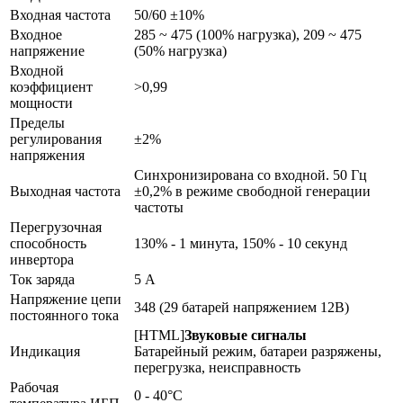
Входная частота
50/60 ±10%
Входное
285 ~ 475 (100% нагрузка), 209 ~ 475
напряжение
(50% нагрузка)
Входной
коэффициент
>0,99
мощности
Пределы
регулирования
±2%
напряжения
Синхронизирована со входной. 50 Гц
Выходная частота
±0,2% в режиме свободной генерации
частоты
Перегрузочная
способность
130% - 1 минута, 150% - 10 секунд
инвертора
Ток заряда
5 А
Напряжение цепи
348 (29 батарей напряжением 12В)
постоянного тока
[HTML]
Звуковые сигналы
Индикация
Батарейный режим, батареи разряжены,
перегрузка, неисправность
Рабочая
0 - 40°С