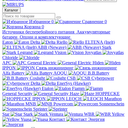
Каталог
Избранное
0
Сравнение
0
Корзина
0
Источники бесперебойного питания
Аккумуляторные
батареи
Опции и комплектующие
Eaton
Delta
Riello
ELTENA (Inelt)
ABB (Newave)
Stark
Legrand
Vision
Jovyatlas
Chloride
APC
General Electric
Hiden
IPPON
Связь инжиниринг
Alfa Battery
AQQU
B.B.Battery
Coslight
CSB
Cyberpower
Delta
EnerSys (Hawker)
Etalon
Fiamm
General Security
Haze
HOPPECKE
IPPON
LEOCH
Marathon
MNB
Powercom
Sonnenschein
Sprinter
Star
Stark
Ventura
WBR
Yellow
Yuasa
Контакт
Энергия