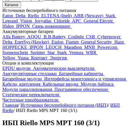
Каталог
Источники бесперебойного питания
Eaton
Delta
Riello
ELTENA (Inelt)
ABB (Newave)
Stark
Legrand
Vision
Jovyatlas
Chloride
APC
General Electric
Hiden
IPPON
Связь инжиниринг
Аккумуляторные батареи
Alfa Battery
AQQU
B.B.Battery
Coslight
CSB
Cyberpower
Delta
EnerSys (Hawker)
Etalon
Fiamm
General Security
Haze
HOPPECKE
IPPON
LEOCH
Marathon
MNB
Powercom
Sonnenschein
Sprinter
Star
Stark
Ventura
WBR
Yellow
Yuasa
Контакт
Энергия
Опции и комплектующие
EPDU модули
Автоматические выключатели
Аккумуляторные стеллажи
Батарейные кабинеты
Батарейные модули
Интерфейсы мониторинга и управления
Кабели, крепления
Кабельные вводы
Модули байпаса
Модули параллирования
Программное обеспечение
Статические переключатели
Частотные преобразователи
Главная
/
Источники бесперебойного питания (ИБП)
/
ИБП
Riello
/
ИБП Riello MPS MPT 160 (3/1)
ИБП Riello MPS MPT 160 (3/1)