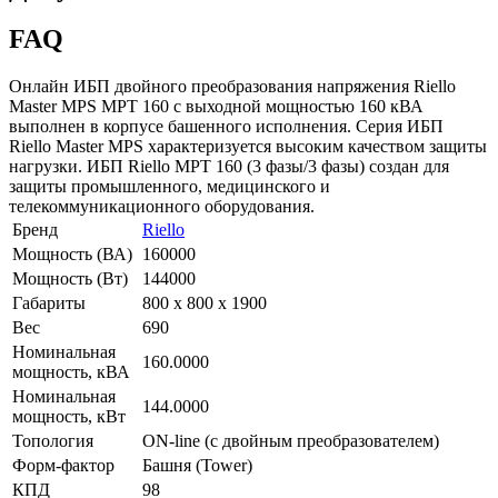
FAQ
Онлайн ИБП двойного преобразования напряжения Riello
Master MPS MPT 160 с выходной мощностью 160 кВА
выполнен в корпусе башенного исполнения. Серия ИБП
Riello Master MPS характеризуется высоким качеством защиты
нагрузки. ИБП Riello MPT 160 (3 фазы/3 фазы) создан для
защиты промышленного, медицинского и
телекоммуникационного оборудования.
Бренд
Riello
Мощность (ВА)
160000
Мощность (Вт)
144000
Габариты
800 х 800 x 1900
Вес
690
Номинальная
160.0000
мощность, кВА
Номинальная
144.0000
мощность, кВт
Топология
ON-line (с двойным преобразователем)
Форм-фактор
Башня (Tower)
КПД
98