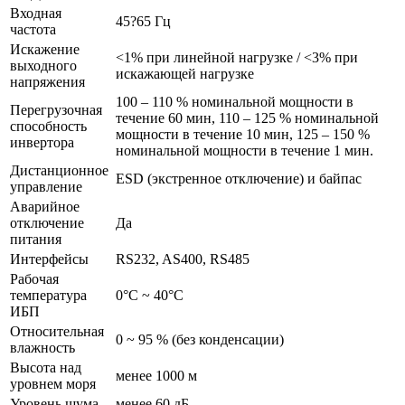
Входная
45?65 Гц
частота
Искажение
<1% при линейной нагрузке / <3% при
выходного
искажающей нагрузке
напряжения
100 – 110 % номинальной мощности в
Перегрузочная
течение 60 мин, 110 – 125 % номинальной
способность
мощности в течение 10 мин, 125 – 150 %
инвертора
номинальной мощности в течение 1 мин.
Дистанционное
ESD (экстренное отключение) и байпас
управление
Аварийное
отключение
Да
питания
Интерфейсы
RS232, AS400, RS485
Рабочая
температура
0°C ~ 40°C
ИБП
Относительная
0 ~ 95 % (без конденсации)
влажность
Высота над
менее 1000 м
уровнем моря
Уровень шума
менее 60 дБ