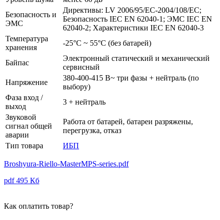
Директивы: LV 2006/95/EC-2004/108/EC;
Безопасность и
Безопасность IEC EN 62040-1; ЭМС IEC EN
ЭМС
62040-2; Характеристики IEC EN 62040-3
Температура
-25°C ~ 55°C (без батарей)
хранения
Электронный статический и механический
Байпас
сервисный
380-400-415 В~ три фазы + нейтраль (по
Напряжение
выбору)
Фаза вход /
3 + нейтраль
выход
Звуковой
Работа от батарей, батареи разряжены,
сигнал общей
перегрузка, отказ
аварии
Тип товара
ИБП
Broshyura-Riello-MasterMPS-series.pdf
pdf
495 Кб
Как оплатить товар?