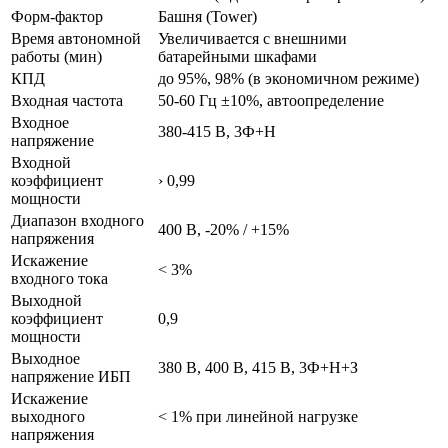
Форм-фактор
Башня (Tower)
Время автономной
Увеличивается с внешними
работы (мин)
батарейными шкафами
КПД
до 95%, 98% (в экономичном режиме)
Входная частота
50-60 Гц ±10%, автоопределение
Входное
380-415 В, 3Ф+Н
напряжение
Входной
коэффициент
› 0,99
мощности
Диапазон входного
400 В, -20% / +15%
напряжения
Искажение
< 3%
входного тока
Выходной
коэффициент
0,9
мощности
Выходное
380 В, 400 В, 415 В, 3Ф+Н+З
напряжение ИБП
Искажение
выходного
< 1% при линейной нагрузке
напряжения