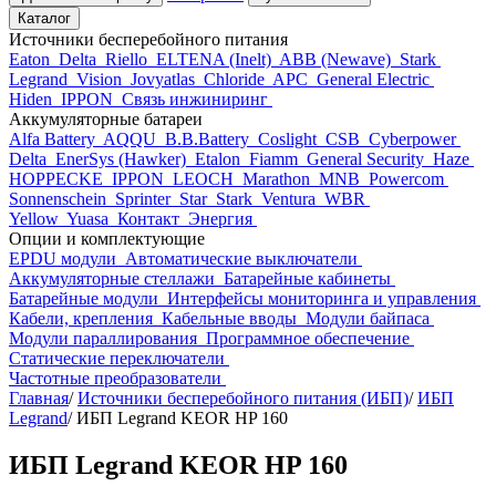
Каталог
Источники бесперебойного питания
Eaton
Delta
Riello
ELTENA (Inelt)
ABB (Newave)
Stark
Legrand
Vision
Jovyatlas
Chloride
APC
General Electric
Hiden
IPPON
Связь инжиниринг
Аккумуляторные батареи
Alfa Battery
AQQU
B.B.Battery
Coslight
CSB
Cyberpower
Delta
EnerSys (Hawker)
Etalon
Fiamm
General Security
Haze
HOPPECKE
IPPON
LEOCH
Marathon
MNB
Powercom
Sonnenschein
Sprinter
Star
Stark
Ventura
WBR
Yellow
Yuasa
Контакт
Энергия
Опции и комплектующие
EPDU модули
Автоматические выключатели
Аккумуляторные стеллажи
Батарейные кабинеты
Батарейные модули
Интерфейсы мониторинга и управления
Кабели, крепления
Кабельные вводы
Модули байпаса
Модули параллирования
Программное обеспечение
Статические переключатели
Частотные преобразователи
Главная
/
Источники бесперебойного питания (ИБП)
/
ИБП
Legrand
/
ИБП Legrand KEOR HP 160
ИБП Legrand KEOR HP 160