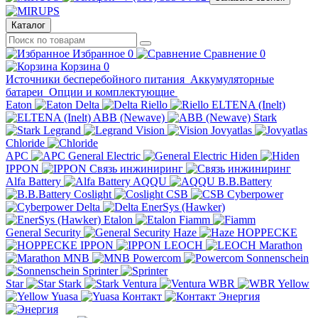
Каталог
Избранное
0
Сравнение
0
Корзина
0
Источники бесперебойного питания
Аккумуляторные
батареи
Опции и комплектующие
Eaton
Delta
Riello
ELTENA (Inelt)
ABB (Newave)
Stark
Legrand
Vision
Jovyatlas
Chloride
APC
General Electric
Hiden
IPPON
Связь инжиниринг
Alfa Battery
AQQU
B.B.Battery
Coslight
CSB
Cyberpower
Delta
EnerSys (Hawker)
Etalon
Fiamm
General Security
Haze
HOPPECKE
IPPON
LEOCH
Marathon
MNB
Powercom
Sonnenschein
Sprinter
Star
Stark
Ventura
WBR
Yellow
Yuasa
Контакт
Энергия