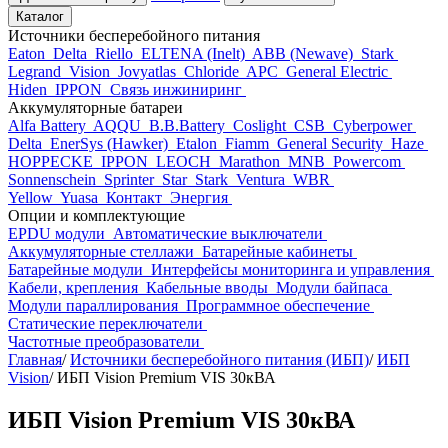
Каталог
Источники бесперебойного питания
Eaton
Delta
Riello
ELTENA (Inelt)
ABB (Newave)
Stark
Legrand
Vision
Jovyatlas
Chloride
APC
General Electric
Hiden
IPPON
Связь инжиниринг
Аккумуляторные батареи
Alfa Battery
AQQU
B.B.Battery
Coslight
CSB
Cyberpower
Delta
EnerSys (Hawker)
Etalon
Fiamm
General Security
Haze
HOPPECKE
IPPON
LEOCH
Marathon
MNB
Powercom
Sonnenschein
Sprinter
Star
Stark
Ventura
WBR
Yellow
Yuasa
Контакт
Энергия
Опции и комплектующие
EPDU модули
Автоматические выключатели
Аккумуляторные стеллажи
Батарейные кабинеты
Батарейные модули
Интерфейсы мониторинга и управления
Кабели, крепления
Кабельные вводы
Модули байпаса
Модули параллирования
Программное обеспечение
Статические переключатели
Частотные преобразователи
Главная
/
Источники бесперебойного питания (ИБП)
/
ИБП
Vision
/
ИБП Vision Premium VIS 30кВА
ИБП Vision Premium VIS 30кВА