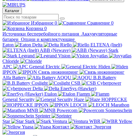
Каталог
Избранное
0
Сравнение
0
Корзина
0
Источники бесперебойного питания
Аккумуляторные
батареи
Опции и комплектующие
Eaton
Delta
Riello
ELTENA (Inelt)
ABB (Newave)
Stark
Legrand
Vision
Jovyatlas
Chloride
APC
General Electric
Hiden
IPPON
Связь инжиниринг
Alfa Battery
AQQU
B.B.Battery
Coslight
CSB
Cyberpower
Delta
EnerSys (Hawker)
Etalon
Fiamm
General Security
Haze
HOPPECKE
IPPON
LEOCH
Marathon
MNB
Powercom
Sonnenschein
Sprinter
Star
Stark
Ventura
WBR
Yellow
Yuasa
Контакт
Энергия