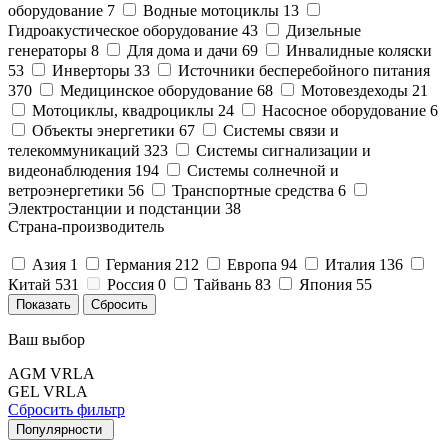
оборудование
7
Водные мотоциклы
13
Гидроакустическое оборудование
43
Дизельные
генераторы
8
Для дома и дачи
69
Инвалидные коляски
53
Инверторы
33
Источники бесперебойного питания
370
Медицинское оборудование
68
Мотовездеходы
21
Мотоциклы, квадроциклы
24
Насосное оборудование
6
Объекты энергетики
67
Системы связи и
телекоммуникаций
323
Системы сигнализации и
видеонаблюдения
194
Системы солнечной и
ветроэнергетики
56
Транспортные средства
6
Электростанции и подстанции
38
Страна-производитель
Азия
1
Германия
212
Европа
94
Италия
136
Китай
531
Россия
0
Тайвань
83
Япония
55
Ваш выбор
AGM VRLA
GEL VRLA
Сбросить фильтр
Популярности