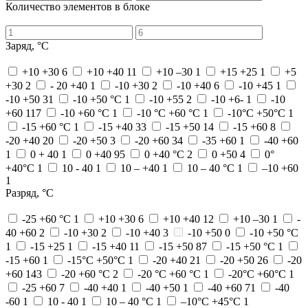
Количество элементов в блоке
Заряд, °C
+10 +30
6
+10 +40
11
+10 –30
1
+15 +25
1
+5
+30
2
- 20 +40
1
-10 +30
2
-10 +40
6
-10 +45
1
-10 +50
31
-10 +50 °С
1
-10 +55
2
-10 +6-
1
-10
+60
117
-10 +60 °С
1
-10 °С +60 °С
1
-10°С +50°С
1
-15 +60 °C
1
-15 +40
33
-15 +50
14
-15 +60
8
-20 +40
20
-20 +50
3
-20 +60
34
-35 +60
1
-40 +60
1
0 + 40
1
0 +40
95
0 +40 °С
2
0 +50
4
0°
+40°С
1
10 - 40
1
10 – +40
1
10 – 40 °С
1
–10 +60
1
Разряд, °C
-25 +60 °C
1
+10 +30
6
+10 +40
12
+10 –30
1
-
40 +60
2
-10 +30
2
-10 +40
3
-10 +50
0
-10 +50 °С
1
-15 +25
1
-15 +40
11
-15 +50
87
-15 +50 °С
1
-15 +60
1
-15°С +50°С
1
-20 +40
21
-20 +50
26
-20
+60
143
-20 +60 °С
2
-20 °С +60 °С
1
-20°С +60°С
1
-25 +60
7
-40 +40
1
-40 +50
1
-40 +60
71
-40
-60
1
10 - 40
1
10 – 40 °С
1
–10°C +45°C
1