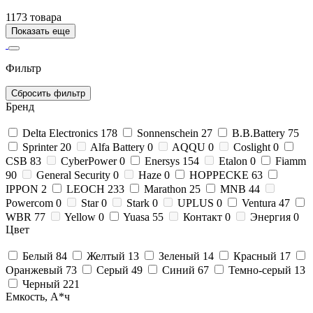
1173 товара
Показать еще
Фильтр
Сбросить фильтр
Бренд
Delta Electronics
178
Sonnenschein
27
B.B.Bаttery
75
Sprinter
20
Alfa Battery
0
AQQU
0
Coslight
0
CSB
83
CyberPower
0
Enersys
154
Etalon
0
Fiamm
90
General Security
0
Haze
0
HOPPECKE
63
IPPON
2
LEOCH
233
Marathon
25
MNB
44
Powercom
0
Star
0
Stark
0
UPLUS
0
Ventura
47
WBR
77
Yellow
0
Yuasa
55
Контакт
0
Энергия
0
Цвет
Белый
84
Желтый
13
Зеленый
14
Красный
17
Оранжевый
73
Серый
49
Синий
67
Темно-серый
13
Черный
221
Емкость, А*ч