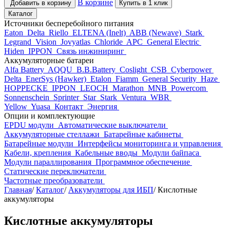
В корзине
Добавить в корзину
Купить в 1 клик
Каталог
Источники бесперебойного питания
Eaton
Delta
Riello
ELTENA (Inelt)
ABB (Newave)
Stark
Legrand
Vision
Jovyatlas
Chloride
APC
General Electric
Hiden
IPPON
Связь инжиниринг
Аккумуляторные батареи
Alfa Battery
AQQU
B.B.Battery
Coslight
CSB
Cyberpower
Delta
EnerSys (Hawker)
Etalon
Fiamm
General Security
Haze
HOPPECKE
IPPON
LEOCH
Marathon
MNB
Powercom
Sonnenschein
Sprinter
Star
Stark
Ventura
WBR
Yellow
Yuasa
Контакт
Энергия
Опции и комплектующие
EPDU модули
Автоматические выключатели
Аккумуляторные стеллажи
Батарейные кабинеты
Батарейные модули
Интерфейсы мониторинга и управления
Кабели, крепления
Кабельные вводы
Модули байпаса
Модули параллирования
Программное обеспечение
Статические переключатели
Частотные преобразователи
Главная
/
Каталог
/
Аккумуляторы для ИБП
/
Кислотные
аккумуляторы
Кислотные аккумуляторы