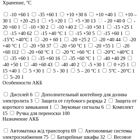
Хранение, °C
-10 +60
1
-35 +60
1
+10 +30
6
+10 +40
1
+10 –
30
1
+20 -25
1
+5 +20
1
+5 +30
13
- 20 +40
0
-
20 +60
1
-10 +30
2
-10 +40
2
-10 +50
1
-15 +25
1
-15 +40
62
-15 +40 °С
1
-15 +50
5
-15 +60
1
-15°С +40°С
1
-20 + 60
1
-20 +25
2
-20 +40
44
-20
+40 °С
1
-20 +50
37
-20 +50 °С
1
-20 +55
1
-20
+60
112
-20 +60 °С
1
-20 °С +60 °С
1
-20°С +40°С
1
-35 +60
1
-35 +60
16
-35 +60 °C
1
-40 +40
29
-40 +50
1
-40 +60
43
-40 -40
2
-5 +30
1
0 +25
1
15 +40
1
5 +30
1
5 - 30
1
5 – 20 °С
1
5°C - 20°C
1
5–20
1
Особенности АКБ
Дисплей
6
Дополнительный контейнер для долива
электролита
3
Защита от глубокого разряда
2
Защита от
короткого замыкания
1
Звуковые сигналы
6
Комплект
15
Ручка для переноски
100
Назначение АКБ
Автоматика ж/д транспорта
69
Автономные системы
электроснабжения
75
Батарейные шкафы
32
Весовое