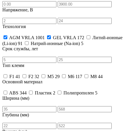
Напряжение, В
Технология
AGM VRLA
1001
GEL VRLA
172
Литий-ионные
(Li-ion)
91
Натрий-ионные (Na-ion)
5
Срок службы, лет
Тип клемм
F1
41
F2
32
M5
29
M6
117
M8
44
Основной материал
ABS
344
Пластик
2
Полипропилен
5
Ширина (мм)
Глубина (мм)