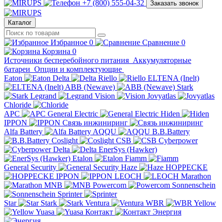
+7 (800) 555-04-32
Заказать звонок
Каталог
Избранное
0
Сравнение
0
Корзина
0
Источники бесперебойного питания
Аккумуляторные
батареи
Опции и комплектующие
Eaton
Delta
Riello
ELTENA (Inelt)
ABB (Newave)
Stark
Legrand
Vision
Jovyatlas
Chloride
APC
General Electric
Hiden
IPPON
Связь инжиниринг
Alfa Battery
AQQU
B.B.Battery
Coslight
CSB
Cyberpower
Delta
EnerSys (Hawker)
Etalon
Fiamm
General Security
Haze
HOPPECKE
IPPON
LEOCH
Marathon
MNB
Powercom
Sonnenschein
Sprinter
Star
Stark
Ventura
WBR
Yellow
Yuasa
Контакт
Энергия