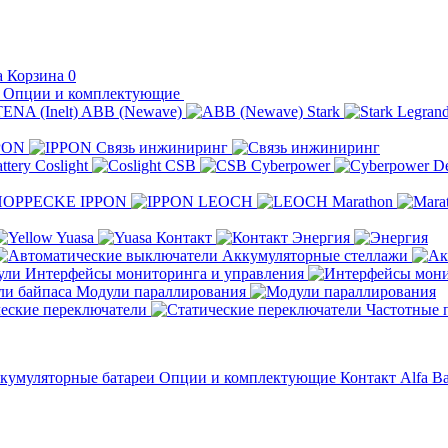
Корзина
0
Опции и комплектующие
ABB (Newave)
Stark
Legran
PON
Связь инжиниринг
Coslight
CSB
Cyberpower
D
IPPON
LEOCH
Marathon
Yuasa
Контакт
Энергия
Аккумуляторные стеллажи
Интерфейсы мониторинга и управления
Модули параллирования
еские переключатели
Частотные 
кумуляторные батареи
Опции и комплектующие
Контакт
Alfa Ba