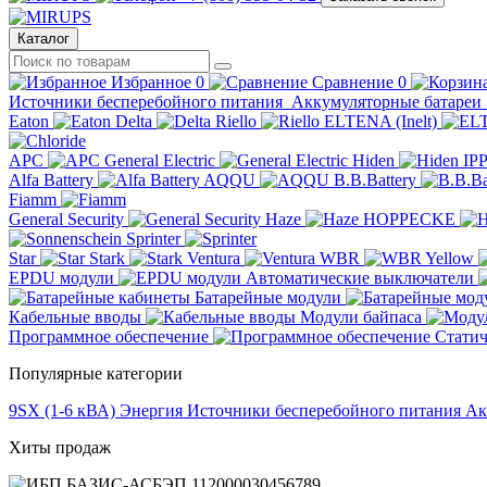
Каталог
Избранное
0
Сравнение
0
Источники бесперебойного питания
Аккумуляторные батареи
Eaton
Delta
Riello
ELTENA (Inelt)
APC
General Electric
Hiden
IP
Alfa Battery
AQQU
B.B.Battery
Fiamm
General Security
Haze
HOPPECKE
Sprinter
Star
Stark
Ventura
WBR
Yellow
EPDU модули
Автоматические выключатели
Батарейные модули
Кабельные вводы
Модули байпаса
Программное обеспечение
Статич
Популярные категории
9SX (1-6 кВА)
Энергия
Источники бесперебойного питания
Ак
Хиты продаж