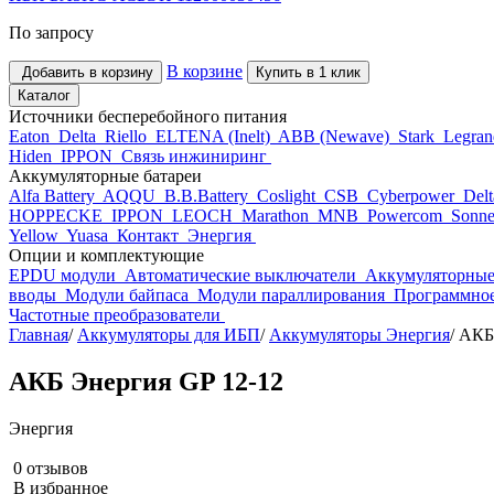
По запросу
В корзине
Добавить в корзину
Купить в 1 клик
Каталог
Источники бесперебойного питания
Eaton
Delta
Riello
ELTENA (Inelt)
ABB (Newave)
Stark
Legra
Hiden
IPPON
Связь инжиниринг
Аккумуляторные батареи
Alfa Battery
AQQU
B.B.Battery
Coslight
CSB
Cyberpower
Del
HOPPECKE
IPPON
LEOCH
Marathon
MNB
Powercom
Sonne
Yellow
Yuasa
Контакт
Энергия
Опции и комплектующие
EPDU модули
Автоматические выключатели
Аккумуляторные
вводы
Модули байпаса
Модули параллирования
Программное
Частотные преобразователи
Главная
/
Аккумуляторы для ИБП
/
Аккумуляторы Энергия
/
АКБ 
АКБ Энергия GP 12-12
Энергия
0 отзывов
В избранное