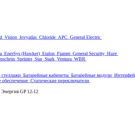
nd
Vision
Jovyatlas
Chloride
APC
General Electric
ta
EnerSys (Hawker)
Etalon
Fiamm
General Security
Haze
nschein
Sprinter
Star
Stark
Ventura
WBR
 стеллажи
Батарейные кабинеты
Батарейные модули
Интерфей
 обеспечение
Статические переключатели
Энергия GP 12-12