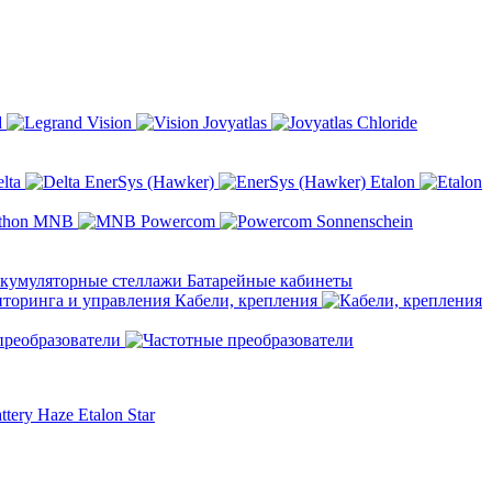
d
Vision
Jovyatlas
Chloride
elta
EnerSys (Hawker)
Etalon
MNB
Powercom
Sonnenschein
Батарейные кабинеты
Кабели, крепления
преобразователи
ttery
Haze
Etalon
Star