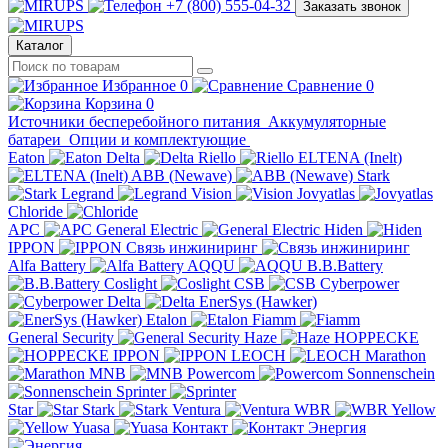
+7 (800) 555-04-32
Заказать звонок
Каталог
Избранное
0
Сравнение
0
Корзина
0
Источники бесперебойного питания
Аккумуляторные
батареи
Опции и комплектующие
Eaton
Delta
Riello
ELTENA (Inelt)
ABB (Newave)
Stark
Legrand
Vision
Jovyatlas
Chloride
APC
General Electric
Hiden
IPPON
Связь инжиниринг
Alfa Battery
AQQU
B.B.Battery
Coslight
CSB
Cyberpower
Delta
EnerSys (Hawker)
Etalon
Fiamm
General Security
Haze
HOPPECKE
IPPON
LEOCH
Marathon
MNB
Powercom
Sonnenschein
Sprinter
Star
Stark
Ventura
WBR
Yellow
Yuasa
Контакт
Энергия