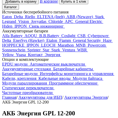
В корзине
Добавить в корзину
Купить в 1 клик
Каталог
Источники бесперебойного питания
Eaton
Delta
Riello
ELTENA (Inelt)
ABB (Newave)
Stark
Legrand
Vision
Jovyatlas
Chloride
APC
General Electric
Hiden
IPPON
Связь инжиниринг
Аккумуляторные батареи
Alfa Battery
AQQU
B.B.Battery
Coslight
CSB
Cyberpower
Delta
EnerSys (Hawker)
Etalon
Fiamm
General Security
Haze
HOPPECKE
IPPON
LEOCH
Marathon
MNB
Powercom
Sonnenschein
Sprinter
Star
Stark
Ventura
WBR
Yellow
Yuasa
Контакт
Энергия
Опции и комплектующие
EPDU модули
Автоматические выключатели
Аккумуляторные стеллажи
Батарейные кабинеты
Батарейные модули
Интерфейсы мониторинга и управления
Кабели, крепления
Кабельные вводы
Модули байпаса
Модули параллирования
Программное обеспечение
Статические переключатели
Частотные преобразователи
Главная
/
Аккумуляторы для ИБП
/
Аккумуляторы Энергия
/
АКБ Энергия GPL 12-200
АКБ Энергия GPL 12-200