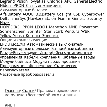
Legrand
Vision
Jovyatlas
Chloride
APC
General Electric
Hiden
IPPON
Связь инжиниринг
Аккумуляторные батареи
Alfa Battery
AQQU
B.B.Battery
Coslight
CSB
Cyberpower
Delta
EnerSys (Hawker)
Etalon
Fiamm
General Security
Haze
HOPPECKE
IPPON
LEOCH
Marathon
MNB
Powercom
Sonnenschein
Sprinter
Star
Stark
Ventura
WBR
Yellow
Yuasa
Контакт
Энергия
Опции и комплектующие
EPDU модули
Автоматические выключатели
Аккумуляторные стеллажи
Батарейные кабинеты
Батарейные модули
Интерфейсы мониторинга и
управления
Кабели, крепления
Кабельные вводы
Модули байпаса
Модули параллирования
Программное обеспечение
Статические
переключатели
Частотные преобразователи
Главная
/
Статьи
/
Правила подключения
источников бесперебойного питания
#ИБП