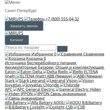
Санкт-Петербург
+7 (800) 555-04-32
Заказать звонок
Каталог
Избранное
0
Сравнение
Корзина
0
Источники бесперебойного питания
Аккумуляторные батареи
Опции и комплектующие
Eaton
Delta
Riello
ELTENA
(Inelt)
ABB (Newave)
Stark
Legrand
Vision
Jovyatlas
Chloride
APC
General Electric
Hiden
IPPON
Связь инжиниринг
Alfa Battery
AQQU
B.B.Battery
Coslight
CSB