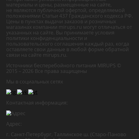
материалы и цены, размещенные на сайте,
не являются публичной офертой, определяемой
положениями Статьи 437 Гражданского кодекса РФ.
Цены в пунктах выдачи заказов и розничных
магазинах компании mirups.ru могут отличаться от
указанных на сайте. Вы принимаете условия
политики конфиденциальности и
пользовательского соглашения каждый раз, когда
оставляете свои данные в любой форме обратной
связи на сайте mirups.ru.
Источники бесперебойного питания MIRUPS ©
2015 – 2026
Все права защищены
Мы в социальных сетях
Контактная информация:
Адрес:
г. Санкт-Петербург, Таллинское ш. (Старо-Паново