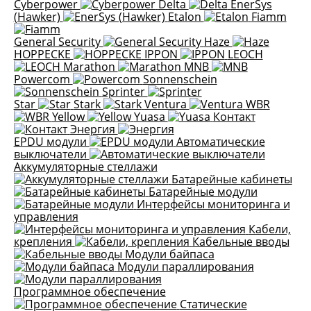
Cyberpower
Delta
EnerSys
(Hawker)
Etalon
Fiamm
General Security
Haze
HOPPECKE
IPPON
LEOCH
Marathon
MNB
Powercom
Sonnenschein
Sprinter
Star
Stark
Ventura
WBR
Yellow
Yuasa
Контакт
Энергия
EPDU модули
Автоматические
выключатели
Аккумуляторные стеллажи
Батарейные кабинеты
Батарейные модули
Интерфейсы мониторинга и
управления
Кабели,
крепления
Кабельные вводы
Модули байпаса
Модули параллирования
Программное обеспечение
Статические